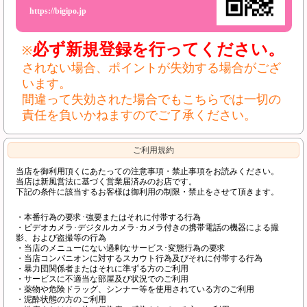
https://bigipo.jp
必ず新規登録を行ってください。
※
されない場合、ポイントが失効する場合がござ
います。
間違って失効された場合でもこちらでは一切の
責任を負いかねますのでご了承ください。
ご利用規約
当店を御利用頂くにあたっての注意事項・禁止事項をお読みください。
当店は新風営法に基づく営業届済みのお店です。
下記の条件に該当するお客様は御利用の制限・禁止をさせて頂きます。
・本番行為の要求･強要またはそれに付帯する行為
・ビデオカメラ･デジタルカメラ･カメラ付きの携帯電話の機器による撮
影、および盗撮等の行為
・当店のメニューにない過剰なサービス･変態行為の要求
・当店コンパニオンに対するスカウト行為及びそれに付帯する行為
・暴力団関係者またはそれに準ずる方のご利用
・サービスに不適当な部屋及び状況でのご利用
・薬物や危険ドラッグ、シンナー等を使用されている方のご利用
・泥酔状態の方のご利用