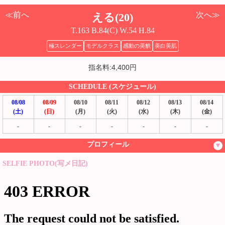
≪前へ
次へ≫
える(20)
T.163 B.84(C) W.54 H.84
極スレンダー
モデルクラス
感動の美貌
美白美肌
指名料:4,400円
SCHEDULE (スケジュール)
08/08
08/09
08/10
08/11
08/12
08/13
08/14
(土)
(日)
(月)
(火)
(水)
(木)
(金)
-
-
-
-
-
-
-
プロフィール
SELFIE PHOTO(写メ日記)